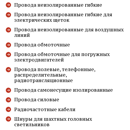
телефону
+7 (342) 241-29-80
Провода неизолированные гибкие
Провода неизолированные гибкие для
электрических щеток
Провода неизолированные для воздушных
линий
ОТКРЫТЬ ФАЙЛ
Провода обмоточные
Провода обмоточные для погружных
электродвигателей
Провода полевые, телефонные,
распределительные,
радиотрансляционные
Провода самонесущие изолированные
ПОЗВОНИТЬ
Провода силовые
Радиочастотные кабели
Шнуры для шахтных головных
светильников