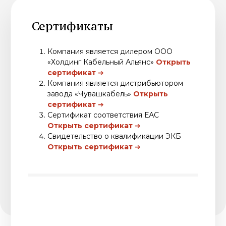
г. Пермь, ул. Краснофлотская, 31
Склад
+7 (342) 274-07-74
614112, г. Пермь, ул. Репина, 113Б
© ООО «ТД «Иллион»
Политика конфиденциальности
Разработка сайта