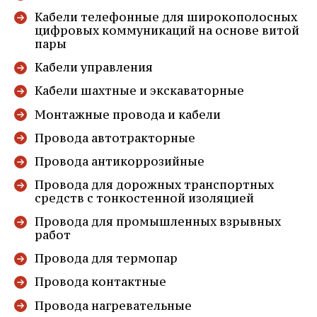
Кабели телефонные для широкополосных
цифровых коммуникаций на основе витой
пары
Кабели управления
Кабели шахтные и экскаваторные
Монтажные провода и кабели
Провода автотракторные
Провода антикоррозийные
Провода для дорожных транспортных
средств с тонкостенной изоляцией
Провода для промышленных взрывных
работ
Узнайте наличие
Провода для термопар
продукции на складе
Провода контактные
Откройте файл складского остатка
Провода нагревательные
продукции или оперативно получите
актуальную информацию, обратившись по