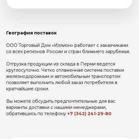
Каталог кабельной
География поставок
продукции «ТД «Иллион»
ООО Торговый Дом «Иллион» работает с заказчиками
со всех регионов России и стран ближнего зарубежья.
Отгрузка продукции из склада в Перми ведется
круглосуточно. Четко отлаженная система поставки
железнодорожным и автомобильным транспортом
позволяет выполнить любой заказ потребителя в
кратчайшие сроки.
Контакты
Вы можете обсудить предпочтительные для вас
варианты доставки с нашими менеджерами,
обратившись по телефону
+7 (342) 241-29-80
+7 (342) 241-29-80
+7 (342) 235-27-11
info@illion.ru