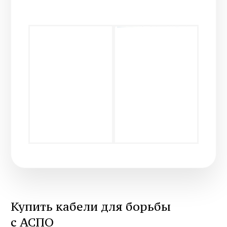
info@illion.ru
г. Пермь, ул. Краснофлотская, 31
Склад
+7 (342) 274-07-74
614112, г. Пермь, ул. Репина, 113Б
© ООО «ТД «Иллион»
Политика конфиденциальности
Разработка сайта