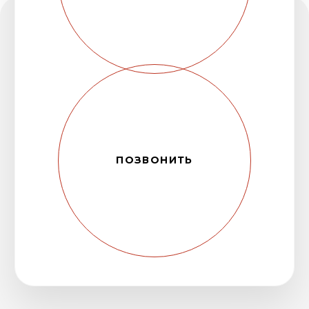
Сертификаты
Компания является дилером ООО
«Холдинг Кабельный Альянс»
Открыть
сертификат
➔
Компания является дистрибьютором
завода «Чувашкабель»
Открыть
сертификат
➔
Сертификат соответствия ЕАС
Открыть сертификат
➔
Свидетельство о квалификации ЭКБ
Открыть сертификат
➔