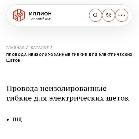
ГЛАВНАЯ
/
КАТАЛОГ
/
ПРОВОДА НЕИЗОЛИРОВАННЫЕ ГИБКИЕ ДЛЯ ЭЛЕКТРИЧЕСКИХ
ЩЕТОК
Провода неизолированные
гибкие для электрических щеток
Узнайте наличие
ПЩ
продукции на складе
Откройте файл складского остатка