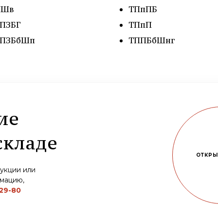
ПШв
ТПпПБ
ПЗБГ
ТПпП
ПЗБбШп
ТППБбШнг
ие
складе
ОТКРЫ
дукции или
рмацию,
-29-80