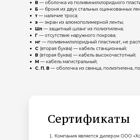
В
— оболочка из поливинилхлоридного пласти
Б
— броня из двух стальных оцинкованных лен
т
— наличие троса;
э
— экран из алюмополимерной ленты;
Шп
— защитный шланг из полиэтилена;
Г
— отсутствие наружного покрова;
нг
— поливинилхлоридный пластикат, не рас
С
(вторая буква) — кабель станционный;
В
(вторая буква) — кабель высокочастотный;
М
— кабель магистральный;
С
,
П
,
В
— оболочка из свинца, полиэтилена, п
Сертификаты
Компания является дилером ООО «Х