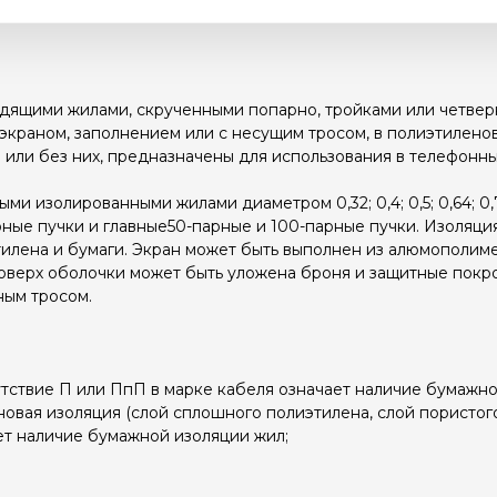
дящими жилами, скрученными попарно, тройками или четверк
экраном, заполнением или с несущим тросом, в полиэтилено
или без них, предназначены для использования в телефонных
ми изолированными жилами диаметром 0,32; 0,4; 0,5; 0,64; 0
ные пучки и главные50-парные и 100-парные пучки. Изоляци
тилена и бумаги. Экран может быть выполнен из алюмополим
Поверх оболочки может быть уложена броня и защитные покр
ным тросом.
тствие П или ПпП в марке кабеля означает наличие бумажно
вая изоляция (слой сплошного полиэтилена, слой пористого
ет наличие бумажной изоляции жил;