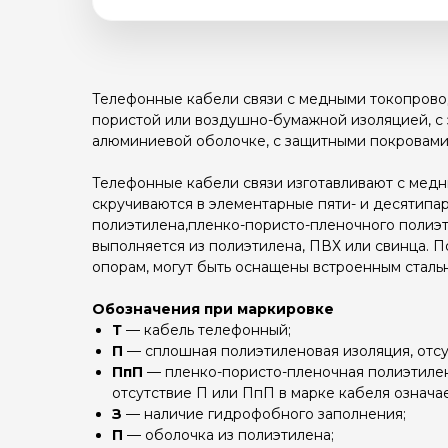
Телефонные кабели связи с медными токопрово
пористой или воздушно-бумажной изоляцией, с 
алюминиевой оболочке, с защитными покровами 
Телефонные кабели связи изготавливают с медны
скручиваются в элементарные пяти- и десятипар
полиэтилена,пленко-пористо-пленочного полиэ
выполняется из полиэтилена, ПВХ или свинца. 
опорам, могут быть оснащены встроенным сталь
Обозначения при маркировке
Т
— кабель телефонный;
П
— сплошная полиэтиленовая изоляция, отсу
ПпП
— пленко-пористо-пленочная полиэтилено
отсутствие П или ПпП в марке кабеля означа
З
— наличие гидрофобного заполнения;
П
— оболочка из полиэтилена;