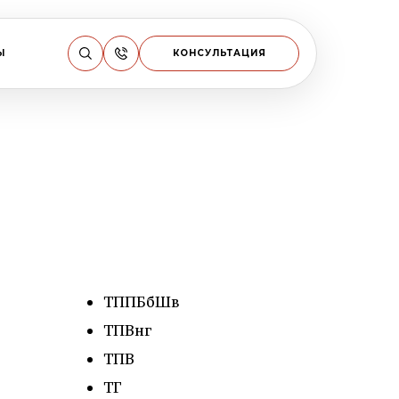
Ы
КОНСУЛЬТАЦИЯ
ТППБбШв
ТПВнг
ТПВ
ТГ