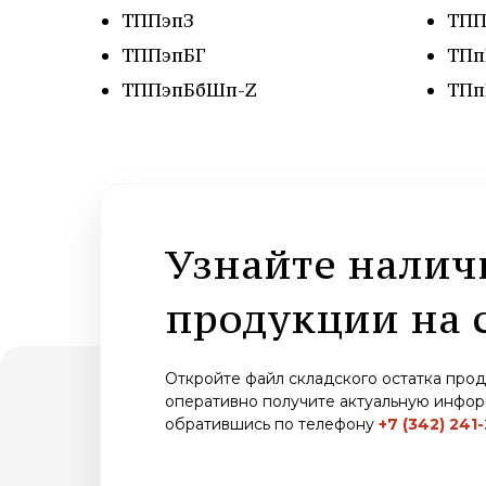
ТППэпЗ
ТП
ТППэпБГ
ТПп
ТППэпБбШп-Z
ТПп
Узнайте налич
продукции на 
Откройте файл складского остатка про
оперативно получите актуальную инфо
обратившись по телефону
+7 (342) 241