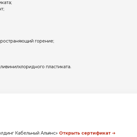
ката;
т;
пространяющий горение;
оливинилхлоридного пластиката.
олдинг Кабельный Альянс»
Открыть сертификат
➔