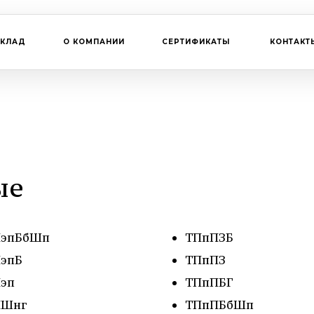
СКЛАД
О КОМПАНИИ
СЕРТИФИКАТЫ
КОНТАКТ
ые
эпБбШп
ТПпПЗБ
эпБ
ТПпПЗ
эп
ТПпПБГ
ПШнг
ТПпПБбШп