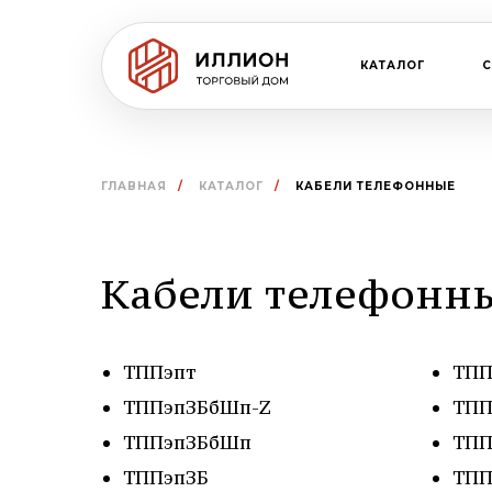
КАТАЛОГ
ГЛАВНАЯ
/
КАТАЛОГ
/
КАБЕЛИ ТЕЛЕФОННЫЕ
Кабели телефонн
ТППэпт
ТПП
ТППэпЗБбШп-Z
ТПП
ТППэпЗБбШп
ТПП
ТППэпЗБ
ТП