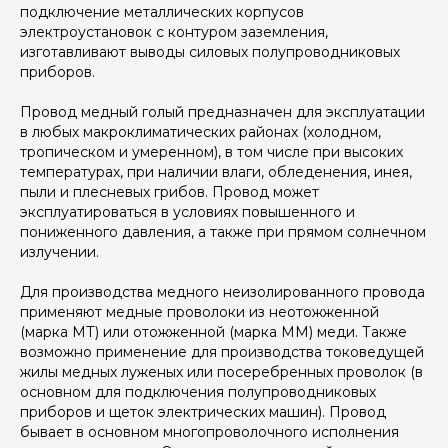
Сертификаты
подключение металлических корпусов
электроустановок с контуром заземления,
Компания является дилером ООО
изготавливают выводы силовых полупроводниковых
«Холдинг Кабельный Альянс»
Открыть
приборов.
сертификат
➔
Компания является дистрибьютором
завода «Чувашкабель»
Открыть
Провод медный голый предназначен для эксплуатации
сертификат
➔
в любых макроклиматических районах (холодном,
Сертификат соответствия ЕАС
Открыть сертификат
➔
тропическом и умеренном), в том числе при высоких
Свидетельство о квалификации ЭКБ
температурах, при наличии влаги, обледенения, инея,
Открыть сертификат
➔
пыли и плесневых грибов. Провод может
эксплуатироваться в условиях повышенного и
пониженного давления, а также при прямом солнечном
излучении.
Для производства медного неизолированного провода
применяют медные проволоки из неотожженной
(марка МТ) или отожженной (марка ММ) меди. Также
возможно применение для производства токоведущей
жилы медных луженых или посеребренных проволок (в
основном для подключения полупроводниковых
приборов и щеток электрических машин). Провод
бывает в основном многопроволочного исполнения