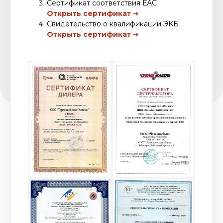
+7 (342) 241-29-80
+7 (342) 235-27-11
info@illion.ru
г. Пермь, ул. Краснофлотская, 31
Склад
+7 (342) 274-07-74
614112, г. Пермь, ул. Репина, 113Б
© ООО «ТД «Иллион»
Политика конфиденциальности
Разработка сайта